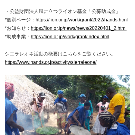
・公益財団法人風に立つライオン基金「公募助成金」
*個別ページ：
https://lion.or.jp/work/grant/2022/hands.html
*お知らせ：
https://lion.or.jp/news/news/20220401_2.html
*助成事業：
https://lion.or.jp/work/grant/index.html
シエラレオネ活動の概要はこちらをご覧ください。
https://www.hands.or.jp/activity/sierraleone/