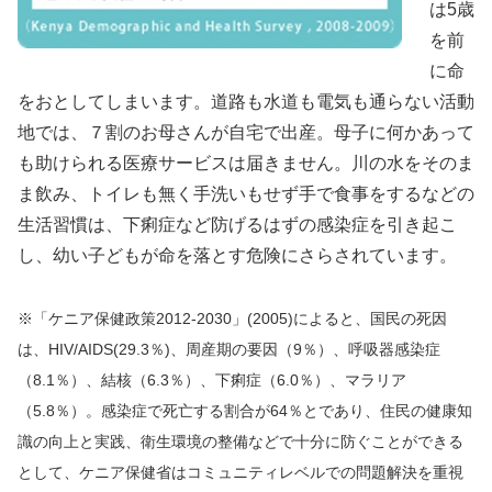
は5歳
を前
に命
をおとしてしまいます。道路も水道も電気も通らない活動
地では、７割のお母さんが自宅で出産。母子に何かあって
も助けられる医療サービスは届きません。川の水をそのま
ま飲み、トイレも無く手洗いもせず手で食事をするなどの
生活習慣は、下痢症など防げるはずの感染症を引き起こ
し、幼い子どもが命を落とす危険にさらされています。
※「ケニア保健政策2012-2030」(2005)によると、国民の死因
は、HIV/AIDS(29.3％)、周産期の要因（9％）、呼吸器感染症
（8.1％）、結核（6.3％）、下痢症（6.0％）、マラリア
（5.8％）。感染症で死亡する割合が64％とであり、住民の健康知
識の向上と実践、衛生環境の整備などで十分に防ぐことができる
として、ケニア保健省はコミュニティレベルでの問題解決を重視