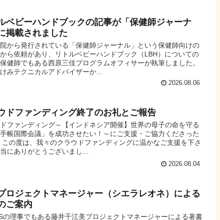
ルベビーハンドブックの記事が「保健師ジャーナ
に掲載されました
書院から発行されている「保健師ジャーナル」という保健師向けの
から依頼があり、リトルベビーハンドブック（LBH）についての
を保健師でもある西原三佳プログラムオフィサーが執筆しました。
けみテクニカルアドバイザーか...
2026.08.06
ウドファンディング終了のお礼とご報告
ウドファンディング～【インドネシア開催】世界の母子の命を守る
子手帳国際会議」を成功させたい！～にご支援・ご協力くださった
 この度は、我々のクラウドファンディングに温かなご支援を下さ
当にありがとうございまし...
2026.08.04
プロジェクトマネージャー（シエラレオネ）による
のご案内
DSの理事でもある藤井千江美プロジェクトマネージャーによる著書