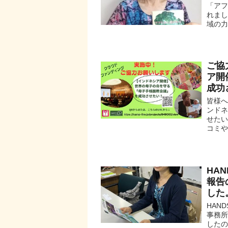
「ア
れまし
域の力
ご協
ア開
成功
皆様へ
ンド
せたい
コミや
HA
報告
した
HAN
事務
した