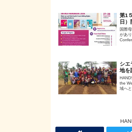
第1
日）
国際
がありま
Confer
シエ
地を
HAND
the 
域へと
HA