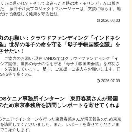
フリカに導かれて～そして出逢った奇跡の木・モリンガ」が出版さ
た。 藤井千江美プロジェクトマネージャーは「支援に頼らず、地
だけで継続して健康を守る仕組...
2026.08.03
力のお願い：クラウドファンディング「インドネシ
催」世界の母子の命を守る「母子手帳国際会議」を
させたい！
 ご協力のお願い 現在HANDSではクラウドファンディング「イ
ネシア開催」世界の母子の命を守る「母子手帳国際会議」を成功さ
！を実施しています。 是非、ご支援・ご協力をお願いします。口
SNS等で多くの...
2026.07.09
NDSケニア事務所インターン 東野春菜さんが帰国
のため東京事務所を訪問しレポートを寄せてくれま
。
DSケニアでインターンを行った東野春菜さんが帰国報告のため東京
所を訪問してくださいました。また、レポートを寄せてくださいま
のでご紹介します。