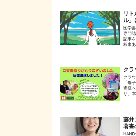
リト
ル」
医学
専門誌
記事
板東あ
クラ
クラ
「母
皆様へ
り、本
藤井
著書
HAN