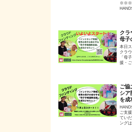
※※
HANDS
クラ
母子
本日ス
クラウ
「母子
援・ご
ご協
シア
を成
HAN
ご支援
てい
ングは