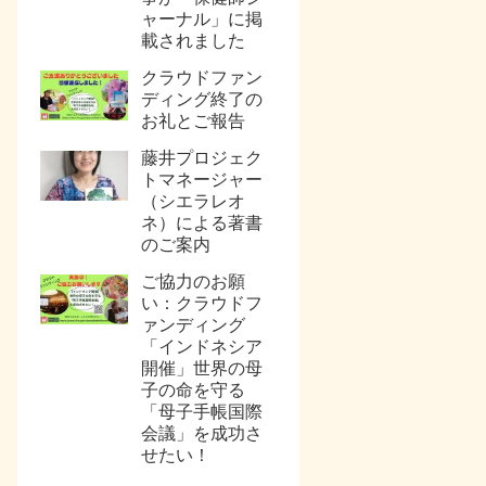
ャーナル」に掲
載されました
クラウドファン
ディング終了の
お礼とご報告
藤井プロジェク
トマネージャー
（シエラレオ
ネ）による著書
のご案内
ご協力のお願
い：クラウドフ
ァンディング
「インドネシア
開催」世界の母
子の命を守る
「母子手帳国際
会議」を成功さ
せたい！