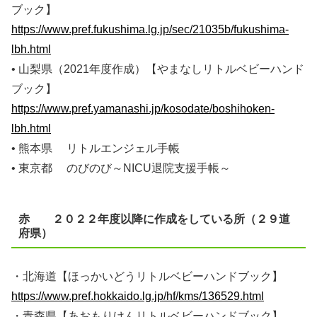
ブック】
https://www.pref.fukushima.lg.jp/sec/21035b/fukushima-
lbh.html
• 山梨県（2021年度作成）【やまなしリトルベビーハンド
ブック】
https://www.pref.yamanashi.jp/kosodate/boshihoken-
lbh.html
• 熊本県 リトルエンジェル手帳
• 東京都 のびのび～NICU退院支援手帳～
赤 ２０２２年度以降に作成をしている所（２９道
府県）
・北海道【ほっかいどうリトルベビーハンドブック】
https://www.pref.hokkaido.lg.jp/hf/kms/136529.html
・青森県【あおもりけんリトルベビーハンドブック】