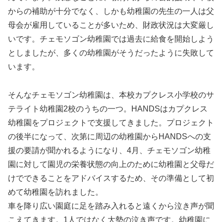
からの補助が十分でなく、しかも幼稚園の先生の一人は父
母会が雇用していることが多いため、財政状況は大変厳し
いです。チェモソゴン幼稚園では過去に給食を開始しよう
としましたが、多くの幼稚園がそうだったように失敗して
います。
そんなチェモソゴン幼稚園は、本校カプクレス小学校のサ
テライト幼稚園2校のうちの一つ。HANDSはカプクレス
幼稚園をプロジェクトで支援してきました。プロジェクト
の後半になって、次第に周辺の幼稚園からHANDSへの支
援の要請が聞かれるようになり、4月、チェモソゴン幼稚
園に対して園児の栄養状態の向上のために幼稚園と父母だ
けでできることをアドバイスするため、その準備として初
めて幼稚園を訪れました。
車を降り広い園庭に足を踏み入れると遠くから泣き声が聞
こえてきます。1人ではなく大勢の泣き声です。幼稚園に