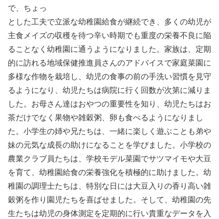
で、ちょっ
とした工夫で立派な幼稚園給食が継続でき、多くの幼児が
主食メイズの収穫を待つ辛い時期でも重度の栄養不良に陥
ることなく幼稚園に通うようになりました。家族は、定期
的に訪れる地域保健推進員さんのアドバイスで家庭菜園に
多様な作物を栽培し、幼児の食事の前の手洗い習慣を見守
るようになり、幼児たちは病院に行く回数が次第に減りま
した。お母さん達はおやつの重要性を知り、幼児たちはお
茶だけでなく果物や雑穀粥、卵も食べるようになりまし
た。小学生の姉や兄たちは、一緒に楽しく遊ぶことも弟や
妹の元気な成長の助けになることを学びました。小学校の
農業クラブ員たちは、学校モデル菜園でサツマイモや大豆
を育て、幼稚園給食の栄養強化を積極的に助けました。幼
稚園の調理士たちは、特別な日には大豆入りの香り高い雑
穀粥を作り園児たちを喜ばせました。そして、幼稚園の先
生たちは幼児の身体測定を定期的に行い貴重なデータを入