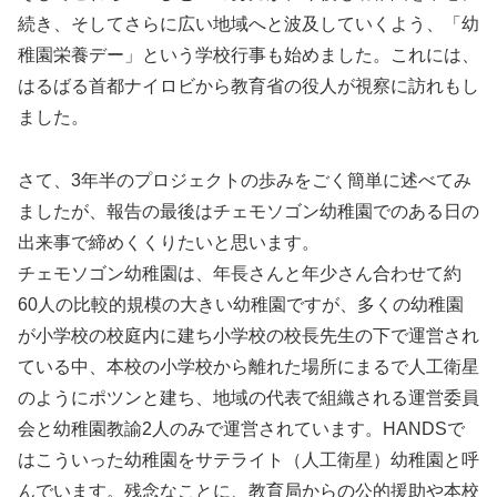
続き、そしてさらに広い地域へと波及していくよう、「幼
稚園栄養デー」という学校行事も始めました。これには、
はるばる首都ナイロビから教育省の役人が視察に訪れもし
ました。
さて、3年半のプロジェクトの歩みをごく簡単に述べてみ
ましたが、報告の最後はチェモソゴン幼稚園でのある日の
出来事で締めくくりたいと思います。
チェモソゴン幼稚園は、年長さんと年少さん合わせて約
60人の比較的規模の大きい幼稚園ですが、多くの幼稚園
が小学校の校庭内に建ち小学校の校長先生の下で運営され
ている中、本校の小学校から離れた場所にまるで人工衛星
のようにポツンと建ち、地域の代表で組織される運営委員
会と幼稚園教諭2人のみで運営されています。HANDSで
はこういった幼稚園をサテライト（人工衛星）幼稚園と呼
んでいます。残念なことに、教育局からの公的援助や本校