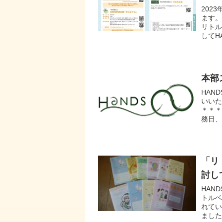
202
ます。
リト
してH
本部
HAN
いいた
＊＊＊
務日、
「リ
討し
HAN
トルベ
れて
ました