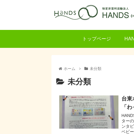
トップページ
HA
ホーム
未分類
未分類
台東
「わ
HAN
ターの
ンタビ
ベビー