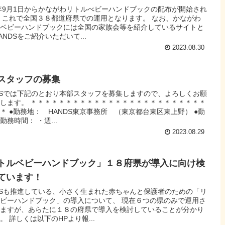
3年9月1日からかながわリトルべビーハンドブックの配布が開始され
 これで全国３８都道府県での運用となります。 なお、かながわ
ルベビーハンドブックには全国の家族会等を紹介しているサイトと
ANDSをご紹介いただいて...
2023.08.30
スタッフの募集
DSでは下記のとおり本部スタッフを募集しますので、よろしくお願
します。 ＊＊＊＊＊＊＊＊＊＊＊＊＊＊＊＊＊＊＊＊＊＊＊＊＊
＊ ●勤務地： HANDS東京事務所 （東京都台東区東上野） ●勤
勤務時間： ・週...
2023.08.29
トルベビーハンドブック」１８府県が導入に向け検
ています！
DSも推進している、小さく生まれた赤ちゃんと保護者のための「リ
ビーハンドブック」の導入について、 現在６つの県のみで運用さ
いますが、あらたに１８の府県で導入を検討していることが分かり
。 詳しくは以下のHPより報...