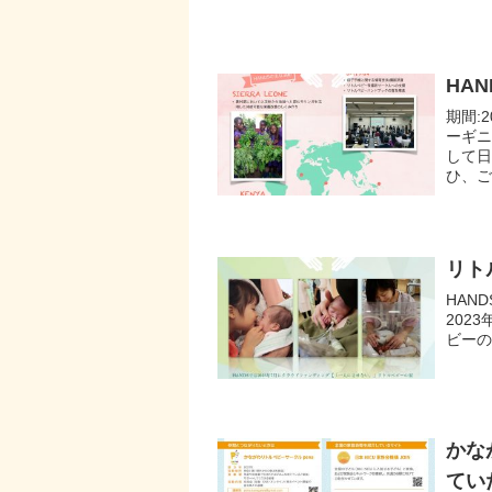
HA
期間:
ーギ
して日
ひ、ご
リト
HAND
202
ビーの
かな
てい