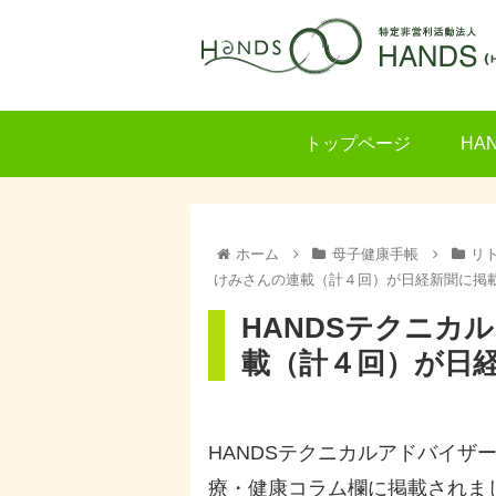
トップページ
HA
ホーム
母子健康手帳
リ
けみさんの連載（計４回）が日経新聞に掲
HANDSテクニカ
載（計４回）が日
HANDSテクニカルアドバイザ
療・健康コラム欄に掲載されま