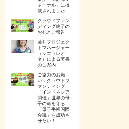
ャーナル」に掲
載されました
クラウドファン
ディング終了の
お礼とご報告
藤井プロジェク
トマネージャー
（シエラレオ
ネ）による著書
のご案内
ご協力のお願
い：クラウドフ
ァンディング
「インドネシア
開催」世界の母
子の命を守る
「母子手帳国際
会議」を成功さ
せたい！