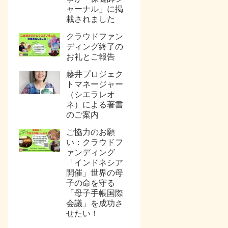
ャーナル」に掲
載されました
クラウドファン
ディング終了の
お礼とご報告
藤井プロジェク
トマネージャー
（シエラレオ
ネ）による著書
のご案内
ご協力のお願
い：クラウドフ
ァンディング
「インドネシア
開催」世界の母
子の命を守る
「母子手帳国際
会議」を成功さ
せたい！