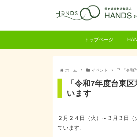
トップページ
HA
ホーム
イベント
「令和
「令和7年度台東
います
２月２４日（火）～３月３日（
ています。