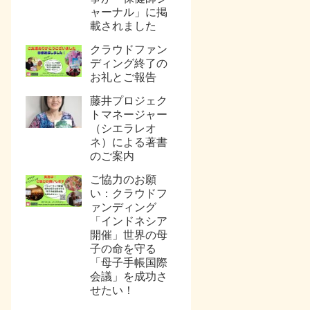
ャーナル」に掲
載されました
クラウドファン
ディング終了の
お礼とご報告
藤井プロジェク
トマネージャー
（シエラレオ
ネ）による著書
のご案内
ご協力のお願
い：クラウドフ
ァンディング
「インドネシア
開催」世界の母
子の命を守る
「母子手帳国際
会議」を成功さ
せたい！