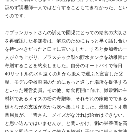
汲めず調理師一人ではどうすることもできなかった、とい
うのです。
キプランガットさんの訴えで園児にとっての給食の大切さ
を再確認した参加者は、解決のためにもっと早く話し合い
を持つべきだったと口々に言いました。すると参加者の一
人が立ち上がり、プラスチック製の貯水タンクを幼稚園に
寄贈することを約束しました。自分のオートバイで毎日
40リットルの水を遠くの川から汲んで運ぶと宣言した父
親。モデル学校菜園のためにもっと適した場所を提供する
といった運営委員。その他、給食再開に向け、雑穀粥の主
材料であるメイズの粉の寄贈等、それぞれの家庭でできる
様々な形の支援が次から次へ集まりました。最後にトオ農
業局員が、「皆さん、メイズがなければ給食はできない、
と思い込んではいませんか」と問いかけ、粥の栄養価を高
めると同時にメイズへの依存を軽減し干ばつに備える方法