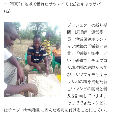
↑（写真2）地域で穫れたサツマイモ (左)とキャッサバ
(右)。
プロジェクトの残り期
間、調理師、運営委
員、地域保健ボランテ
ィア対象の「栄養と農
業」「栄養と衛生」と
いう研修で、チェプコ
サ幼稚園の経験から学
び、サツマイモとキャ
ッサバの粉を混ぜた新
しいレシピの開発と普
及を計画しています。
そこでできたレシピに
はチェプコサ幼稚園に因んだ名前を付けることにしていま