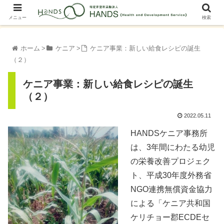
メニュー
検索
ホーム
ケニア
ケニア事業：新しい給食レシピの誕生
（２）
ケニア事業：新しい給食レシピの誕生
（２）
2022.05.11
HANDSケニア事務所
は、3年間にわたる幼児
の栄養改善プロジェク
ト、平成30年度外務省
NGO連携無償資金協力
による「ケニア共和国
ケリチョー郡ECDEセ