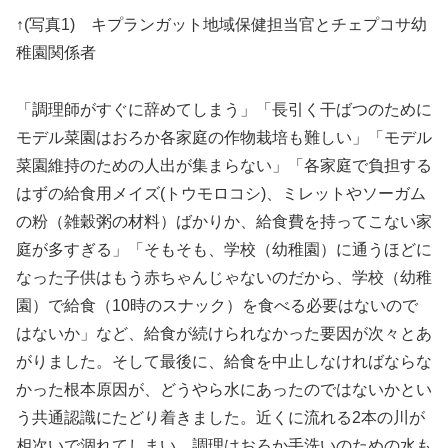
↑(写真1) キプランガット地域保健担当官とチェプコサ幼
稚園関係者
「調理師がすぐに辞めてしまう」「長引く干ばつのために
モデル菜園はおろか各家庭の作物栽培も難しい」「モデル
菜園維持のための人出が集まらない」「各家庭で負担する
はずの給食用メイズ(トウモロコシ)、ミレットやソーガム
の粉（雑穀粥の材料）ばかりか、給食費を持ってこない家
庭が多すぎる」「そもそも、学校（幼稚園）に通うほどに
なった子供はもう赤ちゃんじゃないのだから、学校（幼稚
園）で給食（10時のスナック）を食べる必要はないので
はないか」など、給食が続けられなかった要因が次々とあ
がりました。そして最後に、給食を中止しなければならな
かった根本原因が、どうやら水にあったのではないかとい
う共通認識にたどり着きました。近くに流れる2本の川が
相次いで涸れてしまい、調理はおろか手洗いのための水も