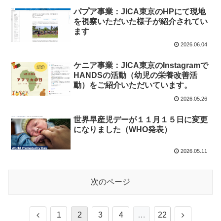
パプア事業：JICA東京のHPにて現地
を視察いただいた様子が紹介されてい
ます
2026.06.04
ケニア事業：JICA東京のInstagramで
HANDSの活動（幼児の栄養改善活
動）をご紹介いただいています。
2026.05.26
世界早産児デーが１１月１５日に変更
になりました（WHO発表）
2026.05.11
次のページ
1
2
3
4
…
22